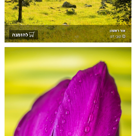
אור ראשון
להזמנה
קובי דגן