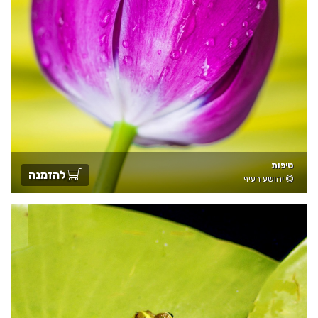
טיפות
להזמנה
יהושע רעיף