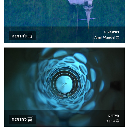
ראיטבע 5
להזמנה
Amri Wandel
חייזרים
להזמנה
שרון ק