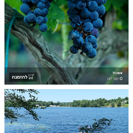
אשכול
להזמנה
קובי דגן