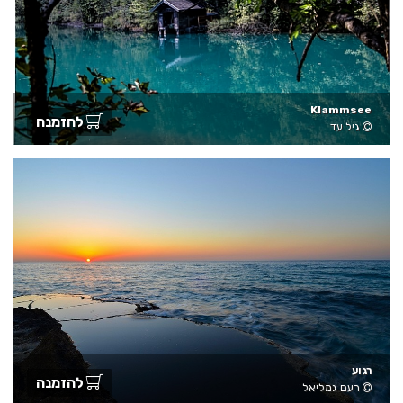
Klammsee
להזמנה
גיל עד
רגוע
להזמנה
רעם גמליאל