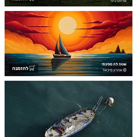
תם כינר
שטה לה ספינתי
להזמנה
אהרון מיכאל