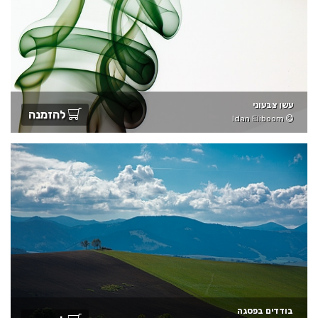
עשן צבעוני
להזמנה
Idan Eliboom
בודדים בפסגה