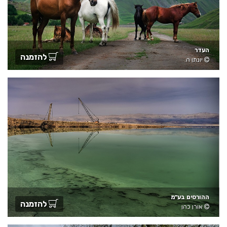
העדר
להזמנה
יונתן ה.
ההורסים בע"מ
להזמנה
אורן כהן