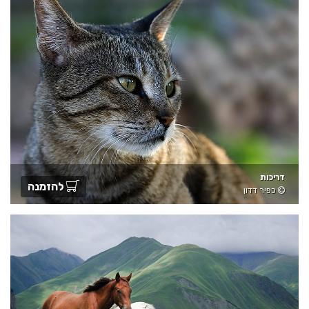
דריכות
להזמנה
כפיר דדון