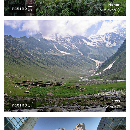
Monar
להזמנה
הראל נאור
כפר 1
להזמנה
יוחאי טימר