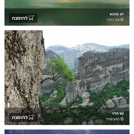
חן בטבע
להזמנה
פבי בקלו
עץ תלוי
להזמנה
נטע שחר