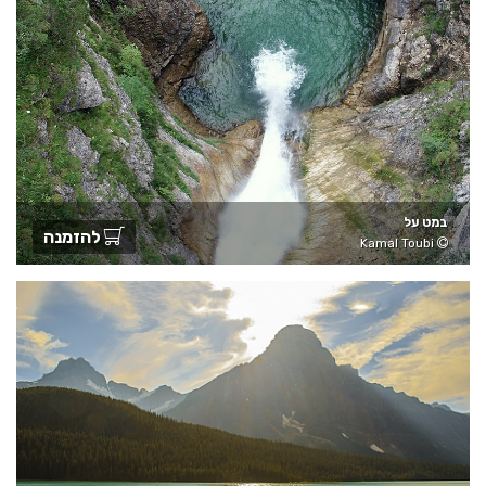
במט על
להזמנה
Kamal Toubi