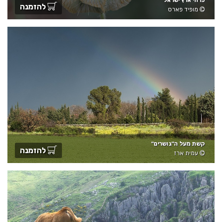
פרחי ארץ ישראל
להזמנה
מופיד פארס
קשת מעל ה"גושרים"
להזמנה
עמית ארז