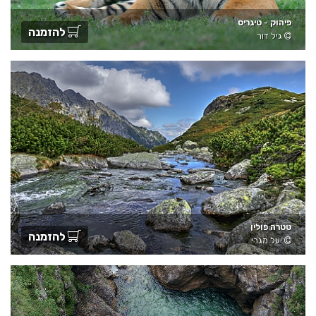
פיהוק - טיגריס
להזמנה
גיל דור
טטרה פולין
להזמנה
יעל מגרי