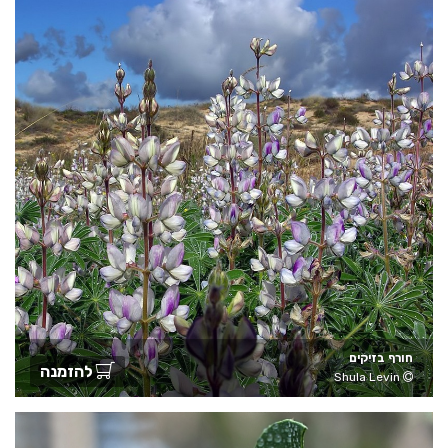
חורף בזיקים
להזמנה
Shula Levin