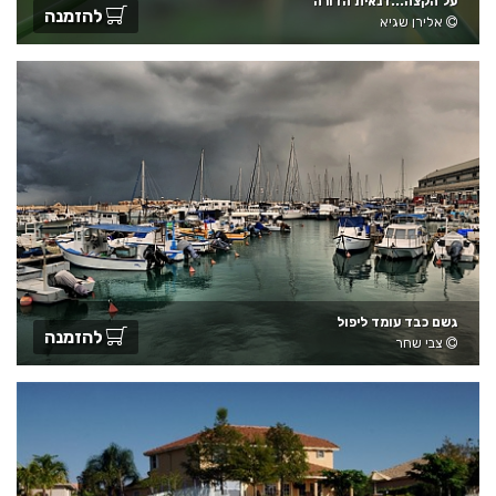
על הקצה...דנאית הדורה
להזמנה
אלירן שגיא
גשם כבד עומד ליפול
להזמנה
צבי שחר