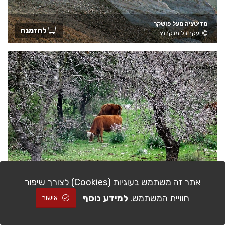
מדיטציה מעל פושקר
להזמנה
יעקב בלומנקרנץ
אתר זה משתמש בעוגיות (Cookies) לצורך שיפור
רועות באחו
להזמנה
חוויית המשתמש.
למידע נוסף
אישור
אילנה שמשי