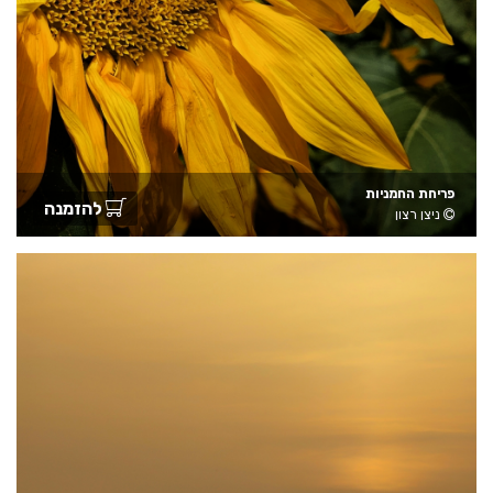
פריחת החמניות
להזמנה
ניצן רצון