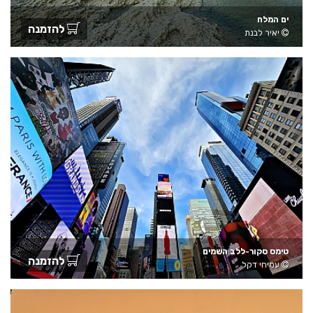
ים המלח
להזמנה
יאיר לבנת
טימס סקור-ללב השמים
להזמנה
עמיחי דקל