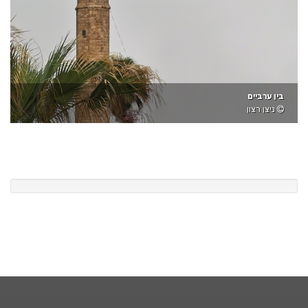
בין ערביים
ניצן רצון