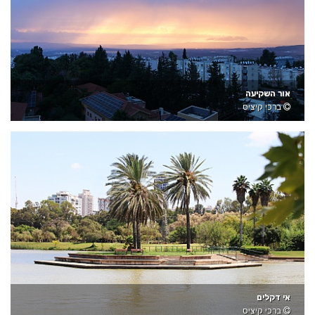
אור השקיעה
ברכי קיציס
אי דקלים
ברכי קיציס