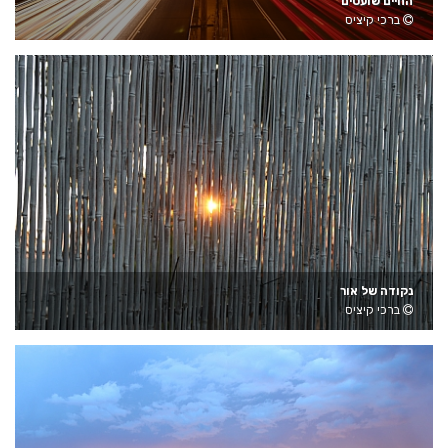
החיים שועטים
ברכי קיציס
נקודה של אור
ברכי קיציס