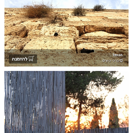
הכותל
להזמנה
ברכי קיציס