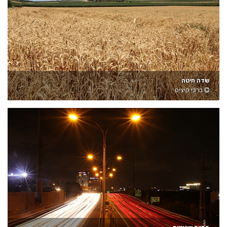
שדה חיטה
ברכי קיציס