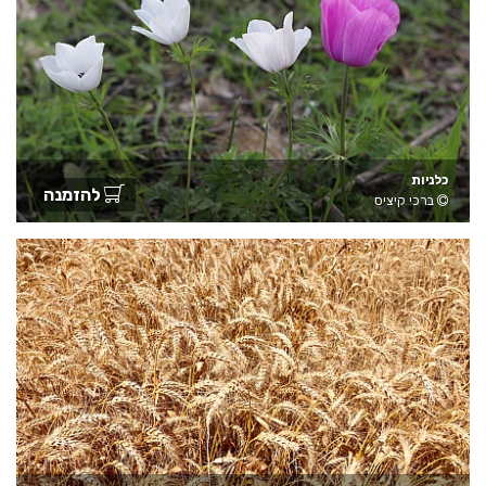
כלניות
להזמנה
ברכי קיציס