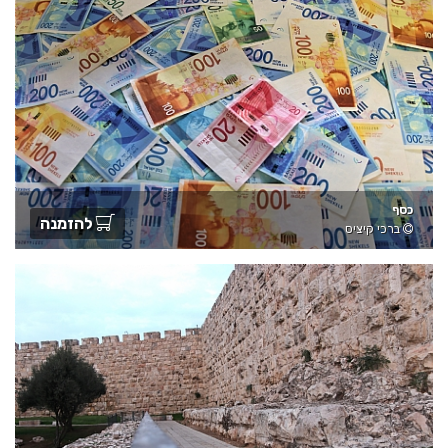
כסף
להזמנה
ברכי קיציס