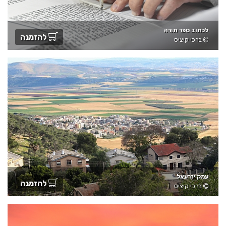
לכתוב ספר תורה
להזמנה
ברכי קיציס
עמק יזרעאל
להזמנה
ברכי קיציס