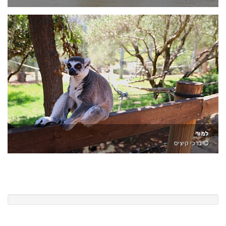
למור
ברכי קיציס