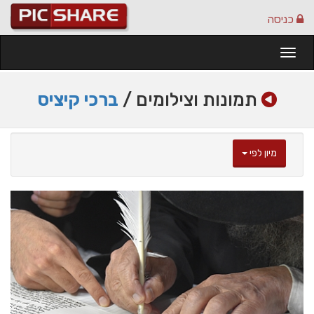
כניסה
Togg
navi
תמונות וצילומים /
ברכי קיציס
מיון לפי