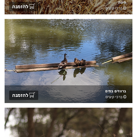
חיטה
להזמנה
ברכי קיציס
ברווזים במים
להזמנה
ברכי קיציס