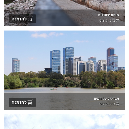
חומת ירושלים
להזמנה
ברכי קיציס
מגדלים על המים
להזמנה
ברכי קיציס