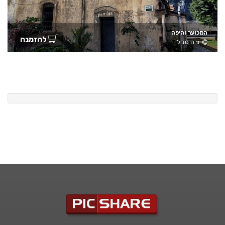
המכוער והיפה
להזמנה
יורם סגול