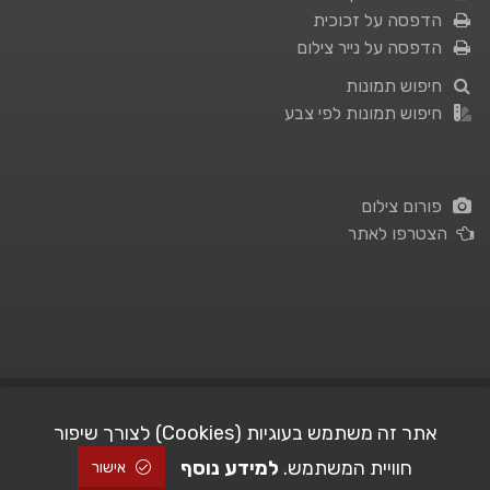
הדפסה על זכוכית
הדפסה על נייר צילום
חיפוש תמונות
חיפוש תמונות לפי צבע
פורום צילום
הצטרפו לאתר
תנאי השימוש
|
מדיניות פרטיות
אתר זה משתמש בעוגיות (Cookies) לצורך שיפור
חוויית המשתמש.
למידע נוסף
| Picshare.co.il - כל הזכויות שמורות
STUDIO101
© All Rights Reserved |
אישור
2005-2026 ©