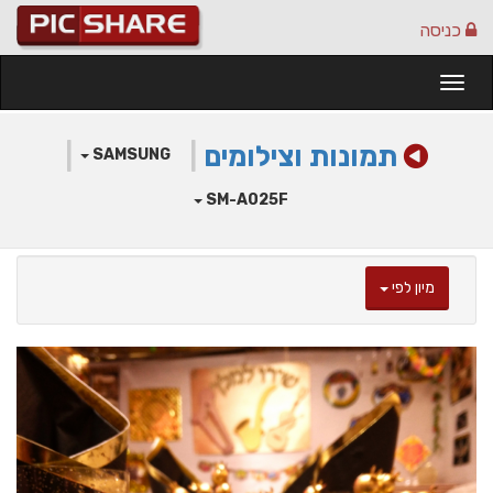
כניסה
Togg
navi
תמונות וצילומים
|
|
SAMSUNG
SM-A025F
מיון לפי