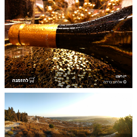
יין רענן
להזמנה
אלחנן ברדה