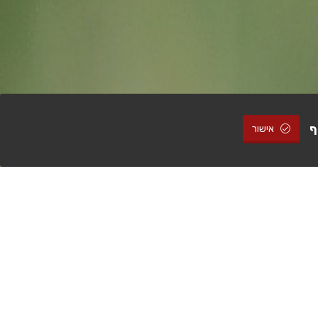
ף
אישור