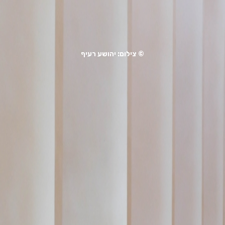
© צילום: יהושע רעיף