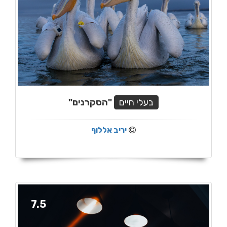
בעלי חיים
"הסקרנים"
יריב אללוף
7.5