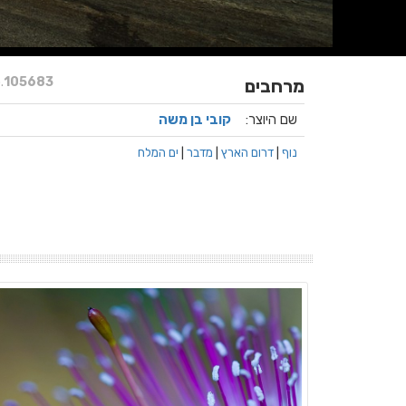
.
105683
מרחבים
שם היוצר:
קובי בן משה
נוף
|
דרום הארץ
|
מדבר
|
ים המלח