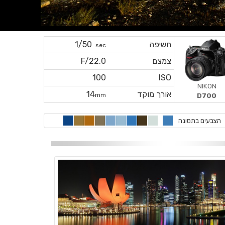
חשיפה
1/50
sec
צמצם
F/22.0
100
ISO
NIKON
אורך מוקד
14
mm
D700
הצבעים בתמונה