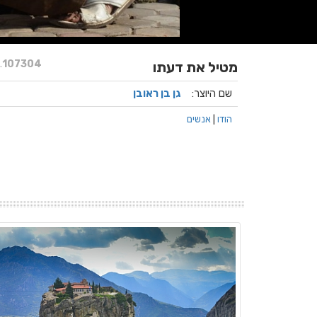
.
107304
מטיל את דעתו
שם היוצר:
גן בן ראובן
הודו
|
אנשים