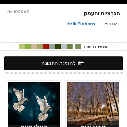
No.
109063
הגְרָצְיות והעמק
שם היוצר:
Itzik Einhorn
הצבעים בתמונה
להזמנת התמונה