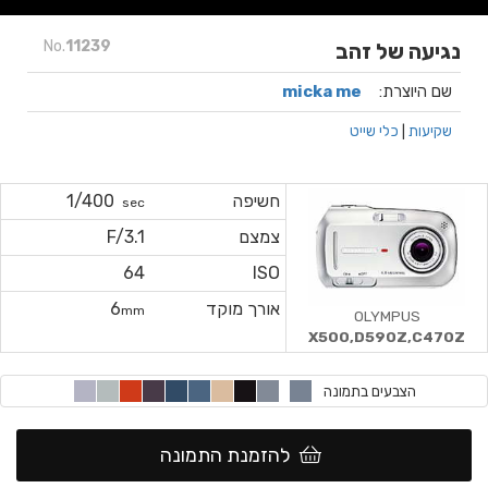
No.
11239
נגיעה של זהב
שם היוצרת:
micka me
שקיעות
|
כלי שייט
חשיפה
1/400
sec
צמצם
F/3.1
64
ISO
אורך מוקד
6
mm
OLYMPUS
X500,D590Z,C470Z
הצבעים בתמונה
להזמנת התמונה