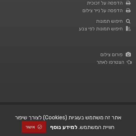
הדפסה על זכוכית
הדפסה על נייר צילום
חיפוש תמונות
חיפוש תמונות לפי צבע
פורום צילום
הצטרפו לאתר
תנאי השימוש
|
מדיניות פרטיות
אתר זה משתמש בעוגיות (Cookies) לצורך שיפור
חוויית המשתמש.
למידע נוסף
| Picshare.co.il - כל הזכויות שמורות
STUDIO101
© All Rights Reserved |
אישור
2005-2026 ©