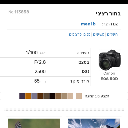
No.
113858
בחור רציני
שם היוצר:
meni b
ירושלים
|
קשישים
|
פנים ופרצופים
חשיפה
1/100
sec
צמצם
F/2.8
2500
ISO
Canon
EOS 50D
אורך מוקד
55
mm
הצבעים בתמונה