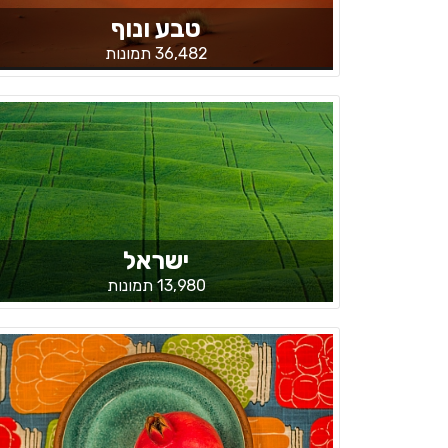
טבע ונוף
36,482 תמונות
ישראל
13,980 תמונות