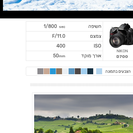
חשיפה
1/800
sec
צמצם
F/11.0
400
ISO
NIKON
אורך מוקד
50
mm
D700
הצבעים בתמונה