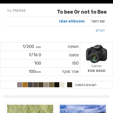
No.
116965
To bee Or not to Bee
שם היוצר:
idan eliboom
דבורים
חשיפה
1/200
sec
צמצם
F/16.0
100
ISO
Canon
EOS 550D
אורך מוקד
100
mm
הצבעים בתמונה