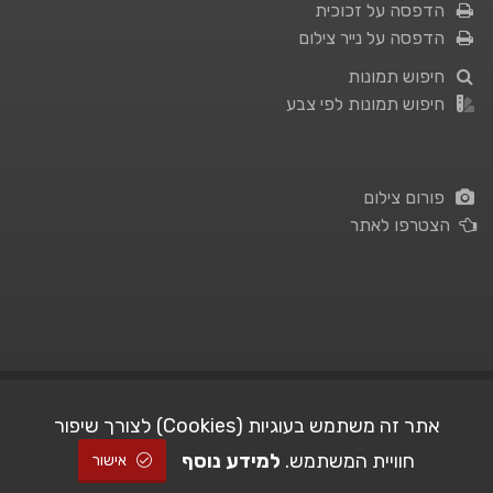
הדפסה על זכוכית
הדפסה על נייר צילום
חיפוש תמונות
חיפוש תמונות לפי צבע
פורום צילום
הצטרפו לאתר
תנאי השימוש
|
מדיניות פרטיות
אתר זה משתמש בעוגיות (Cookies) לצורך שיפור
חוויית המשתמש.
למידע נוסף
| Picshare.co.il - כל הזכויות שמורות
STUDIO101
© All Rights Reserved |
אישור
2005-2026 ©