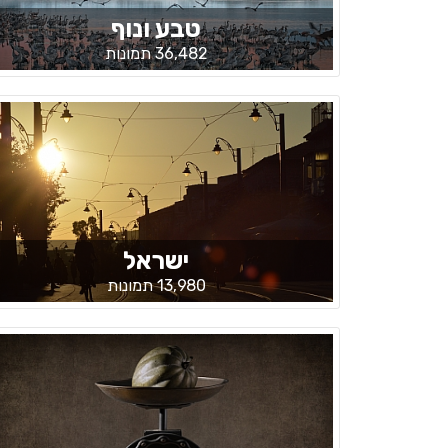
טבע ונוף
36,482 תמונות
ישראל
13,980 תמונות