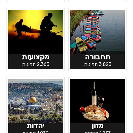
תחבורה
מקצועות
3,823 תמונות
2,363 תמונות
מזון
יהדות