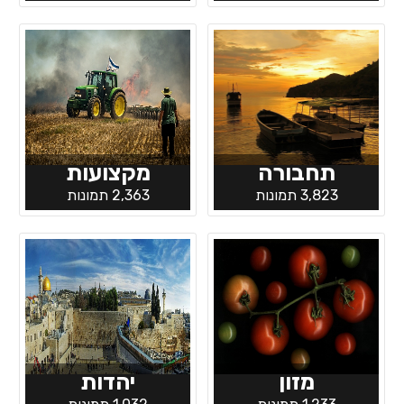
תחבורה
מקצועות
3,823 תמונות
2,363 תמונות
מזון
יהדות