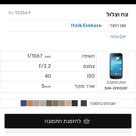
No.
132569
צח וצלול
שם היוצר:
Itzik Einhorn
יוון
|
עופות
חשיפה
1/1067
sec
צמצם
F/2.2
40
ISO
SAMSUNG
אורך מוקד
5
mm
SM-G900F
הצבעים בתמונה
להזמנת התמונה