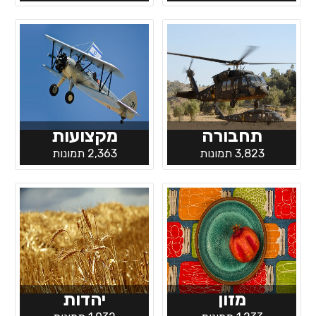
תחבורה
מקצועות
3,823 תמונות
2,363 תמונות
מזון
יהדות