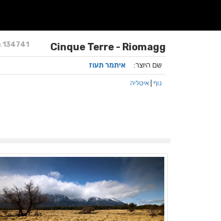
.
134741
Cinque Terre - Riomagg
שם היוצר:
איתמר תעוז
נוף
|
איטליה