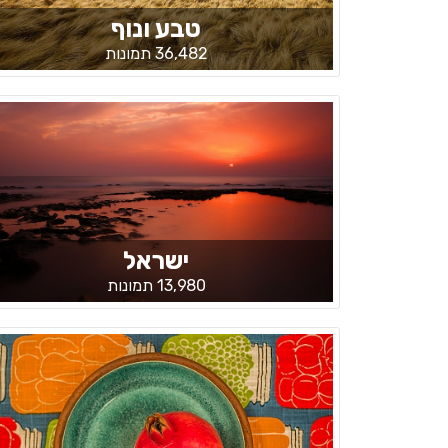
טבע ונוף
36,482 תמונות
ישראל
13,980 תמונות