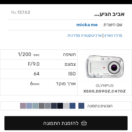
No.
13762
אביב הגיע...
שם היוצרת:
micka me
מרכז הארץ
|
ארכיטקטורה מודרנית
חשיפה
1/200
sec
צמצם
F/9.0
64
ISO
אורך מוקד
6
mm
OLYMPUS
X500,D590Z,C470Z
הצבעים בתמונה
להזמנת התמונה