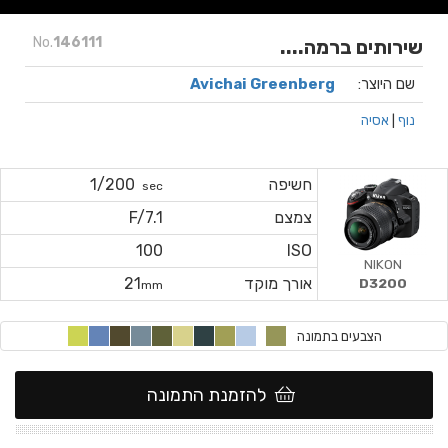
No.
146111
שירותים ברמה....
שם היוצר:
Avichai Greenberg
נוף
|
אסיה
חשיפה
1/200
sec
צמצם
F/7.1
100
ISO
NIKON
אורך מוקד
21
D3200
mm
הצבעים בתמונה
להזמנת התמונה