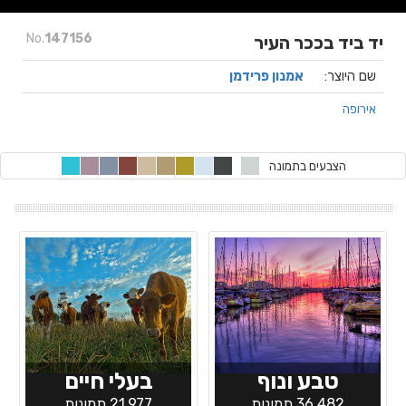
No.
147156
יד ביד בככר העיר
שם היוצר:
אמנון פרידמן
אירופה
הצבעים בתמונה
טבע ונוף
בעלי חיים
36,482 תמונות
21,977 תמונות