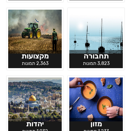
תחבורה
מקצועות
3,823 תמונות
2,363 תמונות
מזון
יהדות