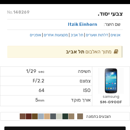
No.
148269
צבעי יסוד.
שם היוצר:
Itzik Einhorn
אנשים
|
דלתות ושערים
|
תל אביב
|
מקצועות אחרים
|
אופניים
מתוך האלבום
תל אביב
חשיפה
1/29
sec
צמצם
F/2.2
64
ISO
samsung
אורך מוקד
5
mm
SM-G900F
הצבעים בתמונה