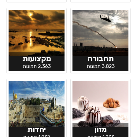
תחבורה
מקצועות
3,823 תמונות
2,363 תמונות
מזון
יהדות