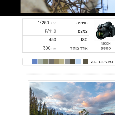
חשיפה
1/250
sec
צמצם
F/11.0
450
ISO
NIKON
אורך מוקד
300
D800
mm
הצבעים בתמונה