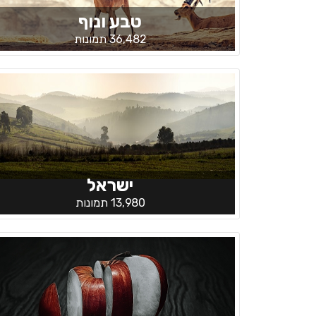
טבע ונוף
36,482 תמונות
ישראל
13,980 תמונות