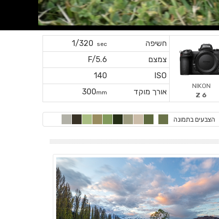
חשיפה
1/320
sec
צמצם
F/5.6
140
ISO
NIKON
אורך מוקד
300
mm
Z 6
הצבעים בתמונה