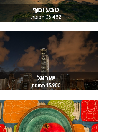
טבע ונוף
36,482 תמונות
ישראל
13,980 תמונות