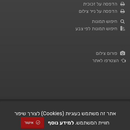
הדפסה על זכוכית
הדפסה על נייר צילום
חיפוש תמונות
חיפוש תמונות לפי צבע
פורום צילום
הצטרפו לאתר
תנאי השימוש
|
מדיניות פרטיות
אתר זה משתמש בעוגיות (Cookies) לצורך שיפור
חוויית המשתמש.
למידע נוסף
| Picshare.co.il - כל הזכויות שמורות
STUDIO101
© All Rights Reserved |
אישור
2005-2026 ©