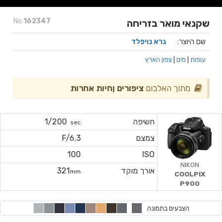
No.
162347
שקנאי מואר בזריחה
שם היוצר:
גרא נויפלד
עופות
|
מים
|
צפון הארץ
מתוך האלבום
ציפורים ןחיות אחרות
חשיפה
1/200
sec
צמצם
F/6.3
100
ISO
NIKON
אורך מוקד
321
mm
COOLPIX
P900
הצבעים בתמונה