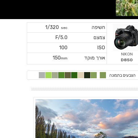
חשיפה
1/320
sec
צמצם
F/5.0
100
ISO
NIKON
אורך מוקד
150
mm
D850
הצבעים בתמונה