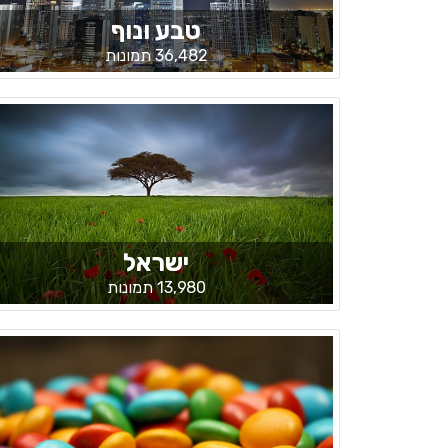
טבע ונוף
36,482 תמונות
ישראל
13,980 תמונות