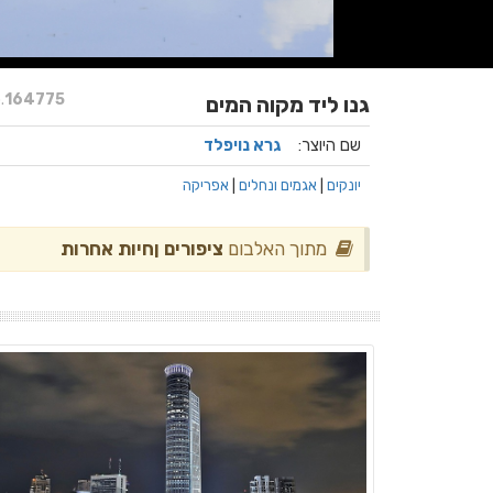
.
164775
גנו ליד מקוה המים
שם היוצר:
גרא נויפלד
יונקים
|
אגמים ונחלים
|
אפריקה
מתוך האלבום
ציפורים ןחיות אחרות