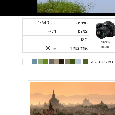
חשיפה
1/640
sec
צמצם
F/7.1
ISO
NIKON
D500
אורך מוקד
80
mm
הצבעים בתמונה