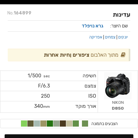
No.
164899
עדינות
שם היוצר:
גרא נויפלד
יונקים
|
צמחים
|
אפריקה
מתוך האלבום
ציפורים ןחיות אחרות
חשיפה
1/500
sec
צמצם
F/6.3
250
ISO
NIKON
אורך מוקד
340
mm
D850
הצבעים בתמונה