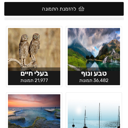
להזמנת התמונה
טבע ונוף
בעלי חיים
36,482 תמונות
21,977 תמונות