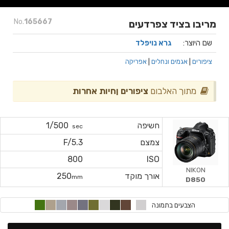
No.
165667
מריבו בציד צפרדעים
שם היוצר:
גרא נויפלד
ציפורים
|
אגמים ונחלים
|
אפריקה
מתוך האלבום
ציפורים ןחיות אחרות
חשיפה
1/500
sec
צמצם
F/5.3
800
ISO
NIKON
אורך מוקד
250
mm
D850
הצבעים בתמונה