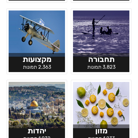
תחבורה
מקצועות
3,823 תמונות
2,363 תמונות
מזון
יהדות