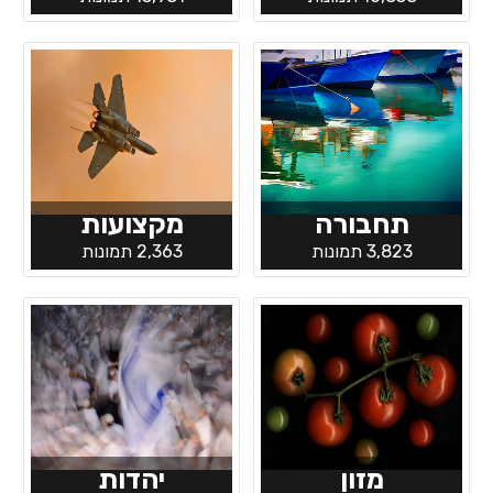
תחבורה
מקצועות
3,823 תמונות
2,363 תמונות
מזון
יהדות