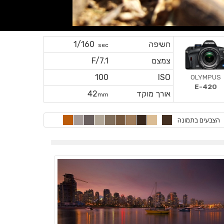
חשיפה
1/160
sec
צמצם
F/7.1
100
ISO
OLYMPUS
E-420
אורך מוקד
42
mm
הצבעים בתמונה