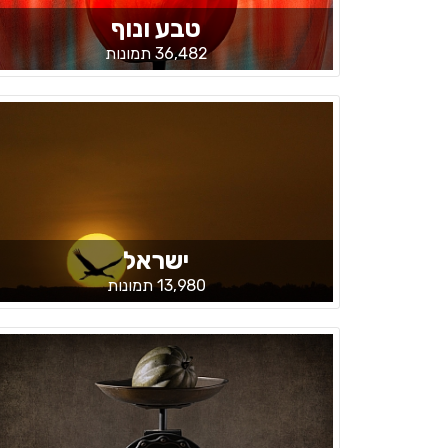
טבע ונוף
36,482 תמונות
ישראל
13,980 תמונות