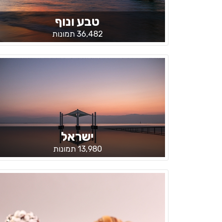
טבע ונוף
36,482 תמונות
ישראל
13,980 תמונות