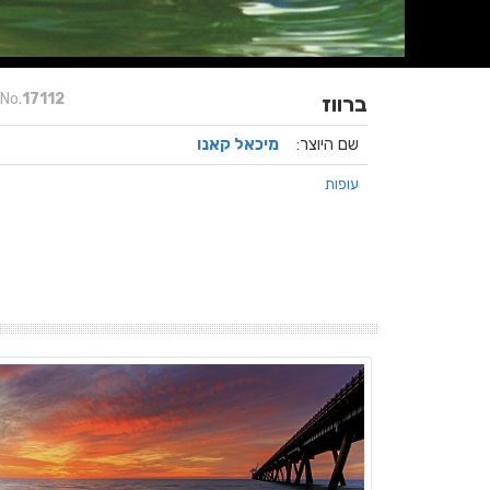
No.
17112
ברווז
שם היוצר:
מיכאל קאנו
עופות