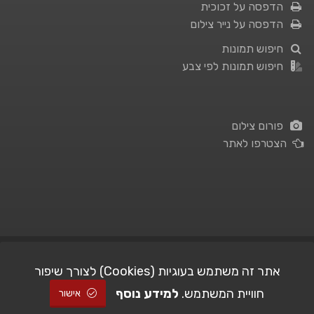
הדפסה על זכוכית
הדפסה על נייר צילום
חיפוש תמונות
חיפוש תמונות לפי צבע
פורום צילום
הצטרפו לאתר
תנאי השימוש
|
מדיניות פרטיות
אתר זה משתמש בעוגיות (Cookies) לצורך שיפור
חוויית המשתמש.
למידע נוסף
| Picshare.co.il - כל הזכויות שמורות
STUDIO101
© All Rights Reserved |
אישור
2005-2026 ©