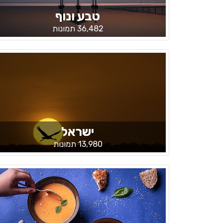
טבע ונוף
36,482 תמונות
ישראל
13,980 תמונות