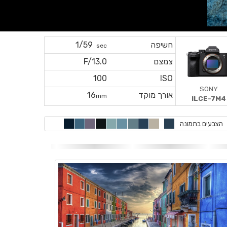
חשיפה
1/59
sec
צמצם
F/13.0
100
ISO
SONY
אורך מוקד
16
mm
ILCE-7M4
הצבעים בתמונה