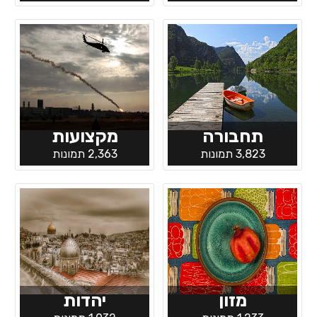
תחבורה
מקצועות
3,823 תמונות
2,363 תמונות
מזון
יהדות