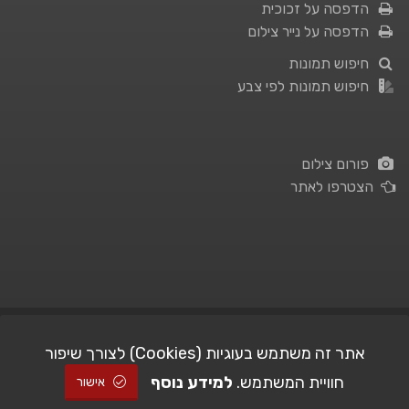
הדפסה על זכוכית
הדפסה על נייר צילום
חיפוש תמונות
חיפוש תמונות לפי צבע
פורום צילום
הצטרפו לאתר
תנאי השימוש
|
מדיניות פרטיות
אתר זה משתמש בעוגיות (Cookies) לצורך שיפור
חוויית המשתמש.
למידע נוסף
| Picshare.co.il - כל הזכויות שמורות
STUDIO101
© All Rights Reserved |
אישור
2005-2026 ©