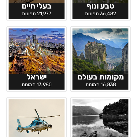
טבע ונוף
בעלי חיים
36,482 תמונות
21,977 תמונות
מקומות בעולם
ישראל
16,838 תמונות
13,980 תמונות