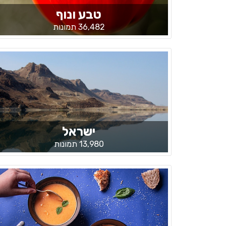
טבע ונוף
36,482 תמונות
ישראל
13,980 תמונות