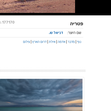
o.
177170
פטריה
שם היוצר:
דניאל ש.
נוף
|
מדבר
|
אדמה
|
אילת
|
דרום הארץ
|
צילום