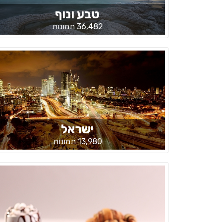
טבע ונוף
36,482 תמונות
ישראל
13,980 תמונות