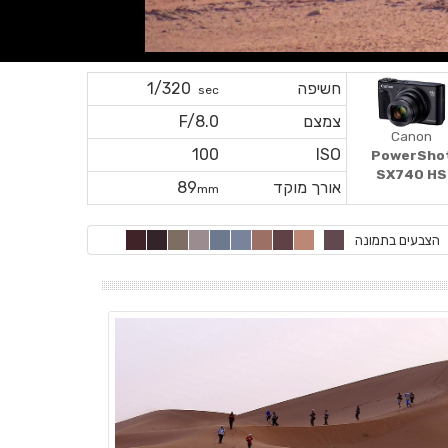
חשיפה
1/320
sec
צמצם
F/8.0
Canon
100
ISO
PowerSho
SX740 HS
אורך מוקד
89
mm
הצבעים בתמונה