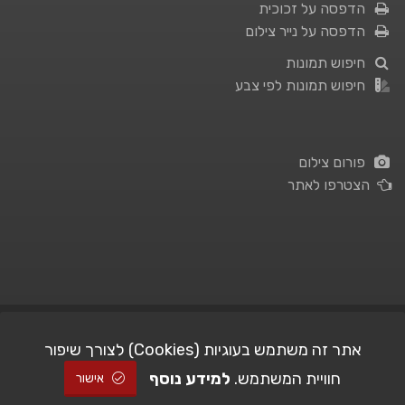
הדפסה על זכוכית
הדפסה על נייר צילום
חיפוש תמונות
חיפוש תמונות לפי צבע
פורום צילום
הצטרפו לאתר
תנאי השימוש
|
מדיניות פרטיות
אתר זה משתמש בעוגיות (Cookies) לצורך שיפור
חוויית המשתמש.
למידע נוסף
| Picshare.co.il - כל הזכויות שמורות
STUDIO101
© All Rights Reserved |
אישור
2005-2026 ©