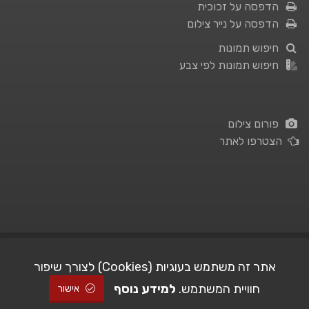
הדפסה על זכוכית
הדפסה על נייר צילום
חיפוש תמונות
חיפוש תמונות לפי צבע
פורום צילום
הצטרפו לאתר
תנאי השימוש
|
מדיניות פרטיות
אתר זה משתמש בעוגיות (Cookies) לצורך שיפור
חוויית המשתמש.
למידע נוסף
| Picshare.co.il - כל הזכויות שמורות
STUDIO101
© All Rights Reserved |
אישור
2005-2026 ©